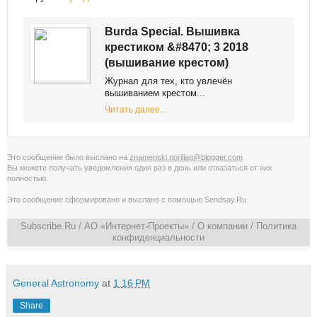
Burda Special. Вышивка
крестиком &#8470; 3 2018
(вышивание крестом)
Журнал для тех, кто увлечён
вышиванием крестом...
Читать далее...
Это сообщение было выслано на
znamenski.norillag@blogger.com
Вы можете получать уведомления
один раз в день
или
отказаться от них
полностью
.
Это сообщение сформировано и выслано с помощью
Sendsay.Ru
Subscribe.Ru
/ АО «Интернет-Проекты» /
О компании
/
Политика
конфиденциальности
General Astronomy
at
1:16 PM
Share