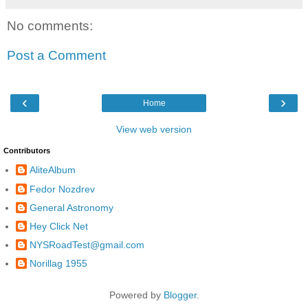
No comments:
Post a Comment
‹
›
Home
View web version
Contributors
AliteAlbum
Fedor Nozdrev
General Astronomy
Hey Click Net
NYSRoadTest@gmail.com
Norillag 1955
Powered by
Blogger
.