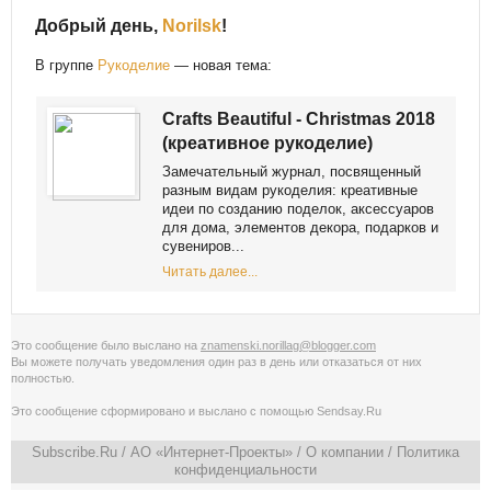
Добрый день,
Norilsk
!
В группе
Рукоделие
— новая тема:
Crafts Beautiful - Christmas 2018
(креативное рукоделие)
Замечательный журнал, посвященный
разным видам рукоделия: креативные
идеи по созданию поделок, аксессуаров
для дома, элементов декора, подарков и
сувениров...
Читать далее...
Это сообщение было выслано на
znamenski.norillag@blogger.com
Вы можете получать уведомления
один раз в день
или
отказаться от них
полностью
.
Это сообщение сформировано и выслано с помощью
Sendsay.Ru
Subscribe.Ru
/ АО «Интернет-Проекты» /
О компании
/
Политика
конфиденциальности