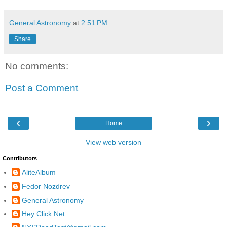
General Astronomy
at
2:51 PM
Share
No comments:
Post a Comment
‹
›
Home
View web version
Contributors
AliteAlbum
Fedor Nozdrev
General Astronomy
Hey Click Net