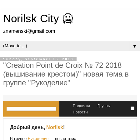
Norilsk City 🥶
znamenski@gmail.com
▼
Sunday, September 16, 2018
"Creation Point de Croix № 72 2018
(вышивание крестом)" новая тема в
группе "Рукоделие"
Подписки
Группы
Новости
Добрый день,
Norilsk
!
В группе
Рукоделие
— новая тема: