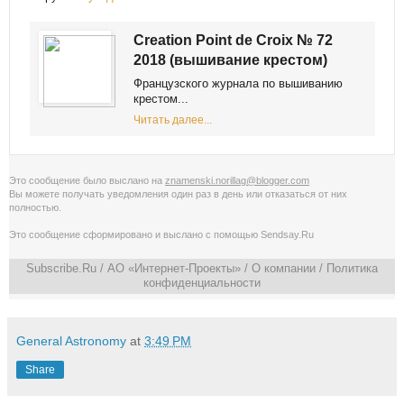
Creation Point de Croix № 72
2018 (вышивание крестом)
Французского журнала по вышиванию
крестом...
Читать далее...
Это сообщение было выслано на
znamenski.norillag@blogger.com
Вы можете получать уведомления
один раз в день
или
отказаться от них
полностью
.
Это сообщение сформировано и выслано с помощью
Sendsay.Ru
Subscribe.Ru
/ АО «Интернет-Проекты» /
О компании
/
Политика
конфиденциальности
General Astronomy
at
3:49 PM
Share