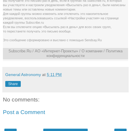
Вы получаете это письмо раз в день, если в группах на Subscribe.ru, в которых
вы участвуете и настроили уведомления «Высылать раз в день», были написаны
новые темы или оставлены новые комментарии.
Для каждой группы можно изменить или отключить это накопительное
уведомление, воспользовавшись cсылкой «Настройки участия» на странице
каждой группы Subscribe.ru
Если вы отключите опцию «Высылать раз в день» для всех своих групп,
то перестанете получать это письмо вообще.
Это сообщение сформировано и выслано с помощью
Sendsay.Ru
Subscribe.Ru
/ АО «Интернет-Проекты» /
О компании
/
Политика
конфиденциальности
General Astronomy
at
5:11 PM
Share
No comments:
Post a Comment