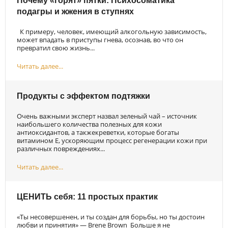
Почему «горят» пятки: Психосоматика
подагры и жжения в ступнях
К примеру, человек, имеющий алкогольную зависимость,
может впадать в приступы гнева, осознав, во что он
превратил свою жизнь...
Читать далее...
Продукты с эффектом подтяжки
Очень важными эксперт назвал зеленый чай – источник
наибольшего количества полезных для кожи
антиоксидантов, а такжекреветки, которые богаты
витамином E, ускоряющим процесс регенерации кожи при
различных повреждениях...
Читать далее...
ЦЕНИТЬ себя: 11 простых практик
«Ты несовершенен, и ты создан для борьбы, но ты достоин
любви и принятия» — Brene Brown Больше я не