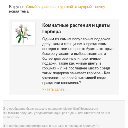
В группе
Умный выращивает урожай, а мудрый - почву
—
новая тема:
Комнатные растения и цветы
Гербера
Одним из самых популярных подарков
девушкам и женщинам к праздникам
сегодня стали не просто букеты которые
быстро угасают и выбрасываются, а
более долговечные и практичные
подарки, такие как живые цветы в
горшках - И не последнее место среди
таких подарков занимает гербера - Как
ухаживать за своей питомицей когда
праздники кончились?...
Читать далее...
Это сообщение было выслано на
znamenski.norillag@blogger.com
Вы можете получать уведомления
один раз в день
или
отказаться от них
полностью
.
Это сообщение сформировано и выслано с помощью
Sendsay.Ru