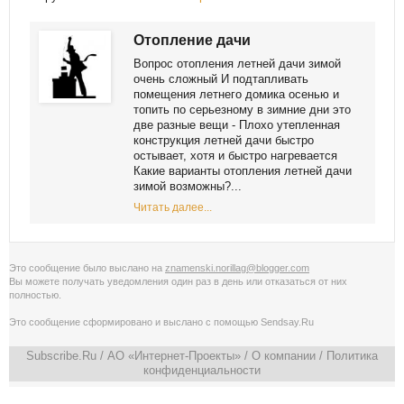
Отопление дачи
Вопрос отопления летней дачи зимой
очень сложный И подтапливать
помещения летнего домика осенью и
топить по серьезному в зимние дни это
две разные вещи - Плохо утепленная
конструкция летней дачи быстро
остывает, хотя и быстро нагревается
Какие варианты отопления летней дачи
зимой возможны?...
Читать далее...
Это сообщение было выслано на
znamenski.norillag@blogger.com
Вы можете получать уведомления
один раз в день
или
отказаться от них
полностью
.
Это сообщение сформировано и выслано с помощью
Sendsay.Ru
Subscribe.Ru
/ АО «Интернет-Проекты» /
О компании
/
Политика
конфиденциальности