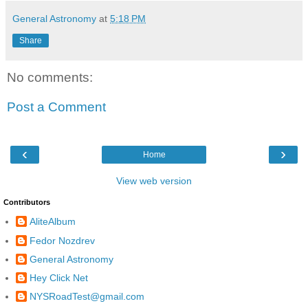
General Astronomy
at
5:18 PM
Share
No comments:
Post a Comment
‹
›
Home
View web version
Contributors
AliteAlbum
Fedor Nozdrev
General Astronomy
Hey Click Net
NYSRoadTest@gmail.com