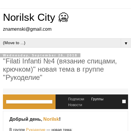
Norilsk City 🥶
znamenski@gmail.com
▼
Wednesday, September 26, 2018
"Filati Infanti №4 (вязание спицами,
крючком)" новая тема в группе
"Рукоделие"
Подписки
Группы
Новости
Добрый день,
Norilsk
!
В группе
Рукоделие
— новая тема: