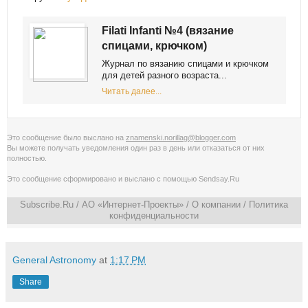
Filati Infanti №4 (вязание
спицами, крючком)
Журнал по вязанию спицами и крючком
для детей разного возраста...
Читать далее...
Это сообщение было выслано на
znamenski.norillag@blogger.com
Вы можете получать уведомления
один раз в день
или
отказаться от них
полностью
.
Это сообщение сформировано и выслано с помощью
Sendsay.Ru
Subscribe.Ru
/ АО «Интернет-Проекты» /
О компании
/
Политика
конфиденциальности
General Astronomy
at
1:17 PM
Share