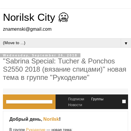
Norilsk City 🥶
znamenski@gmail.com
▼
Wednesday, September 26, 2018
"Sabrina Special: Tucher & Ponchos
S2550 2018 (вязание спицами)" новая
тема в группе "Рукоделие"
Подписки
Группы
Новости
Добрый день,
Norilsk
!
В группе
Рукоделие
— новая тема: