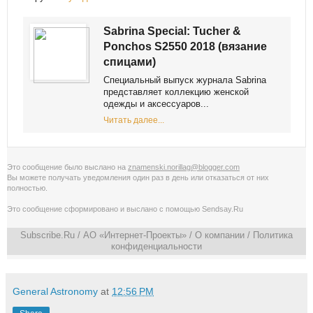
Sabrina Special: Tucher &
Ponchos S2550 2018 (вязание
спицами)
Специальный выпуск журнала Sabrina
представляет коллекцию женской
одежды и аксессуаров...
Читать далее...
Это сообщение было выслано на
znamenski.norillag@blogger.com
Вы можете получать уведомления
один раз в день
или
отказаться от них
полностью
.
Это сообщение сформировано и выслано с помощью
Sendsay.Ru
Subscribe.Ru
/ АО «Интернет-Проекты» /
О компании
/
Политика
конфиденциальности
General Astronomy
at
12:56 PM