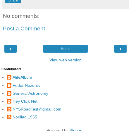
Share
No comments:
Post a Comment
‹
›
Home
View web version
Contributors
AliteAlbum
Fedor Nozdrev
General Astronomy
Hey Click Net
NYSRoadTest@gmail.com
Norillag 1955
Powered by
Blogger
.